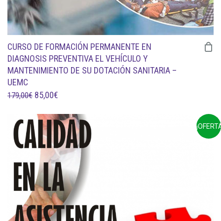
CURSO DE FORMACIÓN PERMANENTE EN
DIAGNOSIS PREVENTIVA EL VEHÍCULO Y
MANTENIMIENTO DE SU DOTACIÓN SANITARIA –
UEMC
EL
EL
85,00
€
179,00
€
PRECIO
PRECIO
ORIGINAL
ACTUAL
¡OFERTA
ERA:
ES:
179,00€.
85,00€.