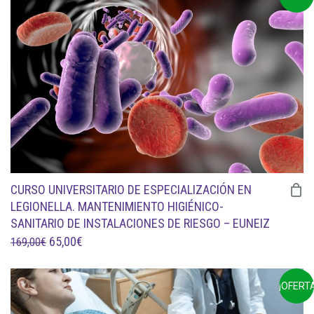
ERA:
ES:
85,00€.
30,00€.
CURSO UNIVERSITARIO DE ESPECIALIZACIÓN EN
LEGIONELLA. MANTENIMIENTO HIGIÉNICO-
SANITARIO DE INSTALACIONES DE RIESGO – EUNEIZ
EL
EL
65,00
€
169,00
€
PRECIO
PRECIO
ORIGINAL
ACTUAL
¡OFERTA
ERA:
ES: