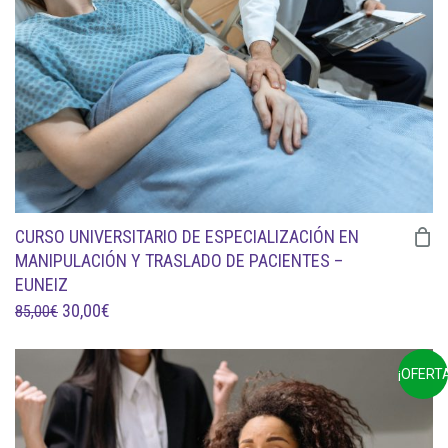
169,00€.
65,00€.
CURSO UNIVERSITARIO DE ESPECIALIZACIÓN EN
MANIPULACIÓN Y TRASLADO DE PACIENTES –
EUNEIZ
EL
EL
30,00
€
85,00
€
PRECIO
PRECIO
ORIGINAL
ACTUAL
¡OFERTA
ERA:
ES:
85,00€.
30,00€.