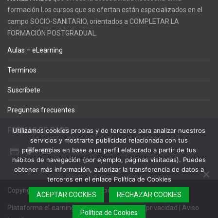
formación.Los cursos que se ofertan están especializados en el
campo SOCIO-SANITARIO, orientados a COMPLETAR LA
FORMACIÓN POSTGRADUAL.
Aulas – eLearning
Terminos
Suscríbete
Preguntas frecuentes
FORMAS DE PAGO
Utilizamos cookies propias y de terceros para analizar nuestros
servicios y mostrarte publicidad relacionada con tus
preferencias en base a un perfil elaborado a partir de tus
hábitos de navegación (por ejemplo, páginas visitadas). Puedes
obtener más información, autorizar la transferencia de datos a
terceros en el enlace Política de Cookies
Copyright © 2023 – FCA Formación
ACEPTAR COOKIES
RECHAZAR COOKIES
Plataforma eLearning
|
Términos
|
Política de privacidad
|
Aviso
Política de Cookies