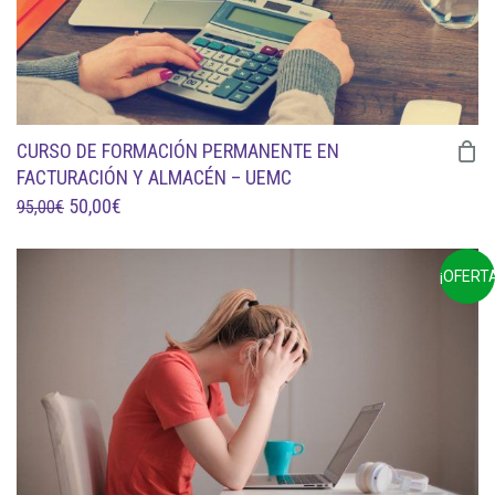
CURSO DE FORMACIÓN PERMANENTE EN
FACTURACIÓN Y ALMACÉN – UEMC
EL
EL
50,00
€
95,00
€
PRECIO
PRECIO
ORIGINAL
ACTUAL
¡OFERTA
ERA:
ES:
95,00€.
50,00€.