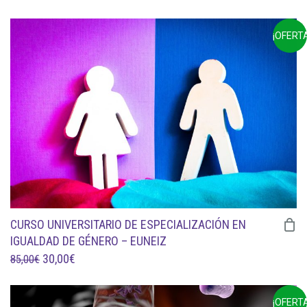
PRECIO
PRECIO
ORIGINAL
ACTUAL
¡OFERTA
ERA:
ES:
99,00€.
45,00€.
CURSO UNIVERSITARIO DE ESPECIALIZACIÓN EN
IGUALDAD DE GÉNERO – EUNEIZ
EL
EL
30,00
€
85,00
€
PRECIO
PRECIO
ORIGINAL
ACTUAL
¡OFERTA