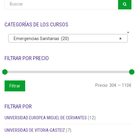
169,00€.
79,00€.
CATEGORÍAS DE LOS CURSOS
Emergencias Sanitarias (20)
×
FILTRAR POR PRECIO
Precio
Precio
Precio:
30€
—
110€
Filtrar
mínimo
máximo
FILTRAR POR
UNIVERSIDAD EUROPEA MIGUEL DE CERVANTES
(12)
UNIVERSIDAD DE VITORIA-GASTEIZ
(7)