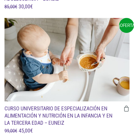
EL
EL
30,00
€
85,00
€
PRECIO
PRECIO
ORIGINAL
ACTUAL
¡OFERTA
ERA:
ES:
85,00€.
30,00€.
CURSO UNIVERSITARIO DE ESPECIALIZACIÓN EN
ALIMENTACIÓN Y NUTRICIÓN EN LA INFANCIA Y EN
LA TERCERA EDAD – EUNEIZ
EL
EL
45,00
€
99,00
€