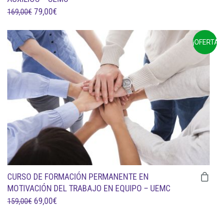
EL
EL
79,00
€
169,00
€
PRECIO
PRECIO
ORIGINAL
ACTUAL
¡OFERTA
ERA:
ES:
169,00€.
79,00€.
CURSO DE FORMACIÓN PERMANENTE EN
MOTIVACIÓN DEL TRABAJO EN EQUIPO – UEMC
EL
EL
69,00
€
159,00
€
PRECIO
PRECIO