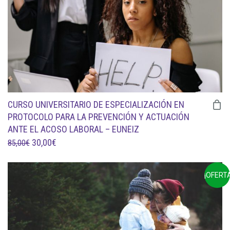
CURSO UNIVERSITARIO DE ESPECIALIZACIÓN EN
PROTOCOLO PARA LA PREVENCIÓN Y ACTUACIÓN
ANTE EL ACOSO LABORAL – EUNEIZ
EL
EL
30,00
€
85,00
€
PRECIO
PRECIO
ORIGINAL
ACTUAL
¡OFERTA
ERA:
ES:
85,00€.
30,00€.