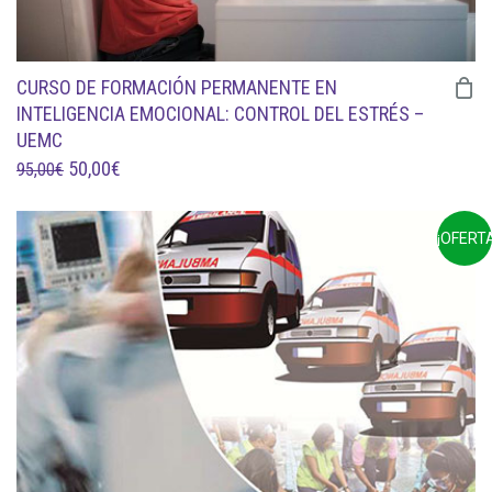
CURSO DE FORMACIÓN PERMANENTE EN
INTELIGENCIA EMOCIONAL: CONTROL DEL ESTRÉS –
UEMC
EL
EL
50,00
€
95,00
€
PRECIO
PRECIO
ORIGINAL
ACTUAL
¡OFERTA
ERA:
ES:
95,00€.
50,00€.