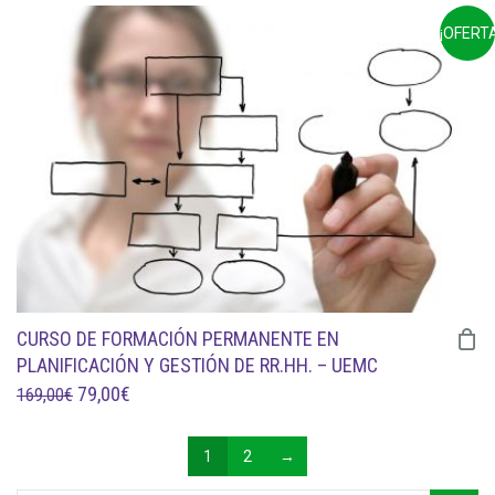
ORIGINAL
ACTUAL
¡OFERTA
ERA:
ES:
159,00€.
69,00€.
CURSO DE FORMACIÓN PERMANENTE EN
PLANIFICACIÓN Y GESTIÓN DE RR.HH. – UEMC
EL
EL
79,00
€
169,00
€
PRECIO
PRECIO
ORIGINAL
ACTUAL
1
2
→
ERA:
ES: