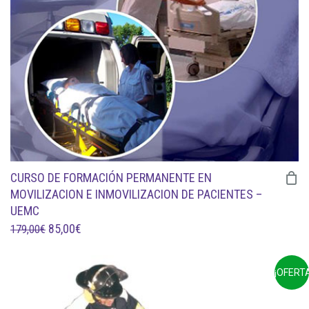
CURSO DE FORMACIÓN PERMANENTE EN
MOVILIZACION E INMOVILIZACION DE PACIENTES –
UEMC
EL
EL
85,00
€
179,00
€
PRECIO
PRECIO
ORIGINAL
ACTUAL
¡OFERTA
ERA:
ES:
179,00€.
85,00€.