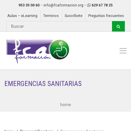
953 35 00 60
–
info@fcaformacion.org
–
629 67 78 25
Aulas – eLearning
Terminos
Suscríbete
Preguntas frecuentes
EMERGENCIAS SANITARIAS
home