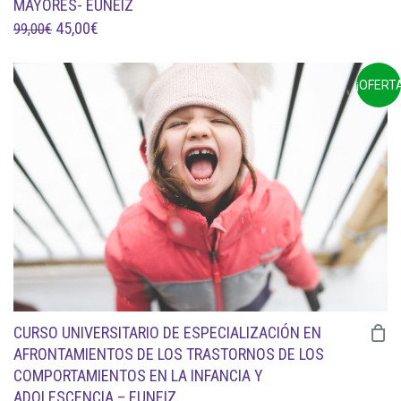
MAYORES- EUNEIZ
EL
EL
45,00
€
99,00
€
PRECIO
PRECIO
ORIGINAL
ACTUAL
¡OFERTA
ERA:
ES:
99,00€.
45,00€.
CURSO UNIVERSITARIO DE ESPECIALIZACIÓN EN
AFRONTAMIENTOS DE LOS TRASTORNOS DE LOS
COMPORTAMIENTOS EN LA INFANCIA Y
ADOLESCENCIA – EUNEIZ